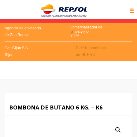
Comercializador de
Agencia de envasado
de Gas Repsol
Pide tu bombona
Gas Gijón S.A.
en REPSOL
Gijón
BOMBONA DE BUTANO 6 KG. – K6