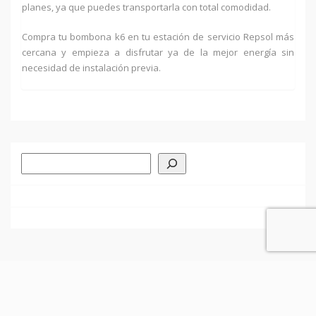
planes, ya que puedes transportarla con total comodidad.
Compra tu bombona k6 en tu estación de servicio Repsol más
cercana y empieza a disfrutar ya de la mejor energía sin
necesidad de instalación previa.
Buscar
-
-
-
La empresa
Política de Privacidad
Política de Cookies
Aviso Legal