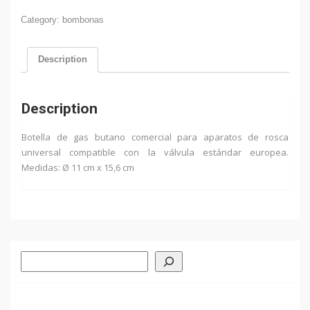
0.4
Kg
Category:
bombonas
quantity
Description
Description
Botella de gas butano comercial para aparatos de rosca
universal compatible con la válvula estándar europea.
Medidas: Ø 11 cm x 15,6 cm
Buscar