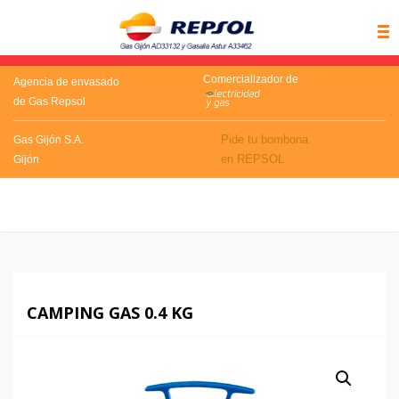
Comercializador de
Agencia de envasado
de Gas Repsol
Pide tu bombona
Gas Gijón S.A.
en REPSOL
Gijón
CAMPING GAS 0.4 KG